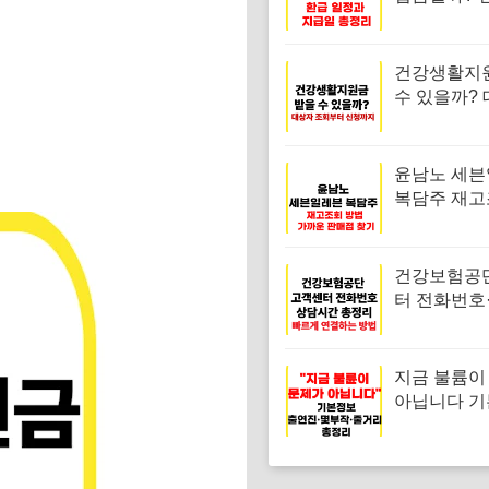
과 지급일 
건강생활지
수 있을까? 
회부터 신청
윤남노 세
복담주 재고
법, 가까운 
기
건강보험공
터 전화번호
간 총정리, 
결하는 방법
지금 불륨이
아닙니다 
출연진·몇부
리 총정리