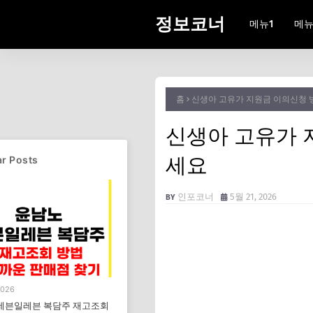
정보코너
메뉴1
메뉴
홈
신생아 고유가 지원금 이의신청 
신생아 고유가 
세요
r Posts
인포코너
5월 21, 2026
2026
세븐일레븐 복담주 재고조회