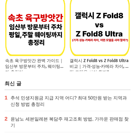
속초 육구방앗간 완벽 가이드｜
갤럭시 Z Fold8 vs Z Fold8 Ultra
임산부 방문부터 주차, 웨이팅까
비교｜가격·성능·카메라 차이, 어
지 총정리
떤 모델을 사야 할까?
최신 글
1
추석 민생지원금 지급 지역 어디? 최대 50만원 받는 지역과
신청 방법 총정리
2
윤남노 세븐일레븐 복담주 재고조회 방법, 가까운 판매점 찾
기