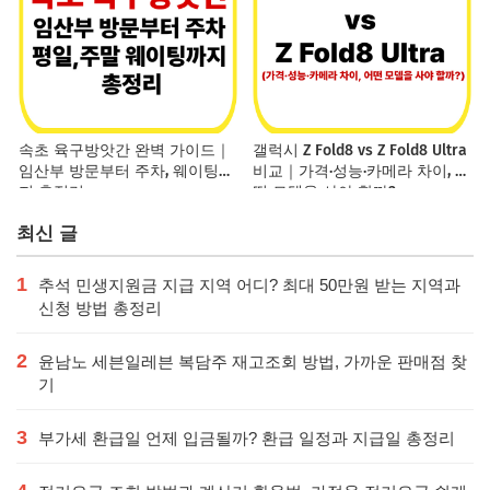
속초 육구방앗간 완벽 가이드｜
갤럭시 Z Fold8 vs Z Fold8 Ultra
임산부 방문부터 주차, 웨이팅까
비교｜가격·성능·카메라 차이, 어
지 총정리
떤 모델을 사야 할까?
최신 글
1
추석 민생지원금 지급 지역 어디? 최대 50만원 받는 지역과
신청 방법 총정리
2
윤남노 세븐일레븐 복담주 재고조회 방법, 가까운 판매점 찾
기
3
부가세 환급일 언제 입금될까? 환급 일정과 지급일 총정리