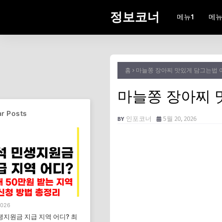
정보코너
메뉴1
메뉴
홈
마늘쫑 장아찌 맛있게 담그는법 
마늘쫑 장아찌 
r Posts
인포코너
5월 20, 2026
2026
생지원금 지급 지역 어디? 최