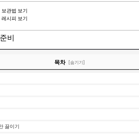
는 보관법 보기
침 레시피 보기
 준비
목차
[숨기기]
지만 끓이기