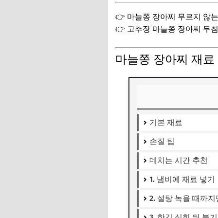
👉 마늘쫑 장아찌 무르지 않
👉 고추장 마늘쫑 장아찌 무
마늘쫑 장아찌 재료
기본 재료
손질 팁
데치는 시간 추천
1. 냄비에 재료 넣기
2. 설탕 녹을 때까
3. 한김 식힌 뒤 붓기