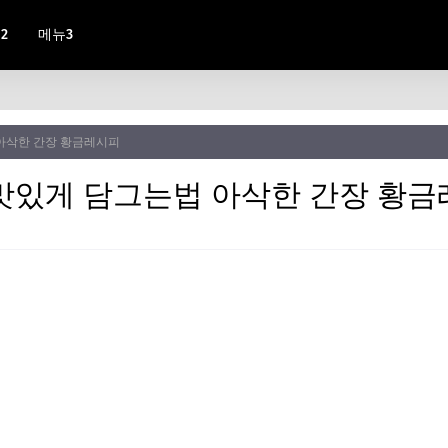
2
메뉴3
아삭한 간장 황금레시피
맛있게 담그는법 아삭한 간장 황