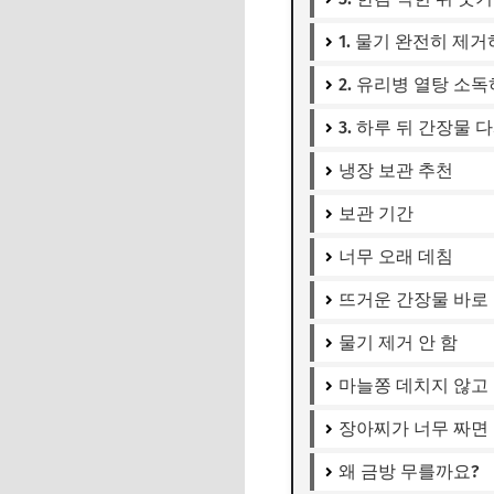
1. 물기 완전히 제
2. 유리병 열탕 소
3. 하루 뒤 간장물 
냉장 보관 추천
보관 기간
너무 오래 데침
뜨거운 간장물 바로
물기 제거 안 함
마늘쫑 데치지 않고
장아찌가 너무 짜면
왜 금방 무를까요?