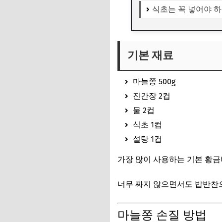
식초는 꼭 넣어야 하
기본 재료
마늘쫑 500g
진간장 2컵
물 2컵
식초 1컵
설탕 1컵
가장 많이 사용하는 기본 황
너무 짜지 않으면서도 밥반찬으
마늘쫑 손질 방법