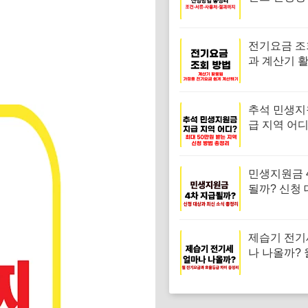
리 조건·서류
결과까지
전기요금 조
과 계산기 활
정용 전기요
계산하기
추석 민생지
급 지역 어디
50만원 받
신청 방법 
민생지원금 
될까? 신청 
신 소식 총
제습기 전기
나 나올까? 
금과 효율등
총정리